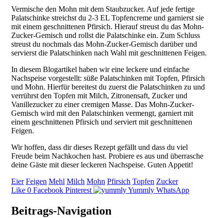
Vermische den Mohn mit dem Staubzucker. Auf jede fertige
Palatschinke streichst du 2-3 EL Topfencreme und garnierst sie
mit einem geschnittenen Pfirsich. Hierauf streust du das Mohn-
Zucker-Gemisch und rollst die Palatschinke ein. Zum Schluss
streust du nochmals das Mohn-Zucker-Gemisch darüber und
servierst die Palatschinken nach Wahl mit geschnittenen Feigen.
In diesem Blogartikel haben wir eine leckere und einfache
Nachspeise vorgestellt: süße Palatschinken mit Topfen, Pfirsich
und Mohn. Hierfür bereitest du zuerst die Palatschinken zu und
verrührst den Topfen mit Milch, Zitronensaft, Zucker und
Vanillezucker zu einer cremigen Masse. Das Mohn-Zucker-
Gemisch wird mit den Palatschinken vermengt, garniert mit
einem geschnittenen Pfirsich und serviert mit geschnittenen
Feigen.
Wir hoffen, dass dir dieses Rezept gefällt und dass du viel
Freude beim Nachkochen hast. Probiere es aus und überrasche
deine Gäste mit dieser leckeren Nachspeise. Guten Appetit!
Eier
Feigen
Mehl
Milch
Mohn
Pfirsich
Topfen
Zucker
Like
0
Facebook
Pinterest
Yummly
WhatsApp
Beitrags-Navigation