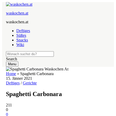
waskochen.at
waskochen.at
Deftiges
Süßes
Snacks
Wiki
Search
Menu
Home
»
Spaghetti Carbonara
15. Jänner 2021
Deftiges
/
Gerichte
Spaghetti Carbonara
211
0
0