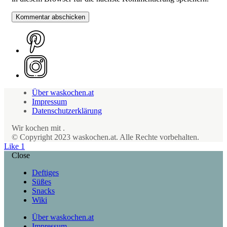
Über waskochen.at
Impressum
Datenschutzerklärung
Wir kochen mit
.
© Copyright 2023 waskochen.at. Alle Rechte vorbehalten.
Like
1
Close
Deftiges
Süßes
Snacks
Wiki
Über waskochen.at
Impressum