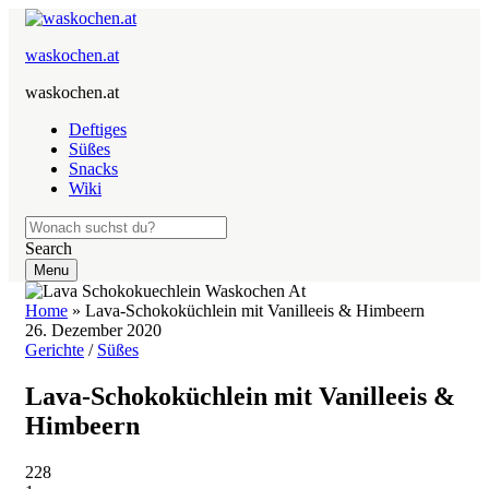
waskochen.at
waskochen.at
Deftiges
Süßes
Snacks
Wiki
Search
Menu
Home
»
Lava-Schokoküchlein mit Vanilleeis & Himbeern
26. Dezember 2020
Gerichte
/
Süßes
Lava-Schokoküchlein mit Vanilleeis &
Himbeern
228