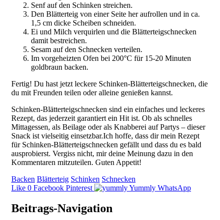
Senf auf den Schinken streichen.
Den Blätterteig von einer Seite her aufrollen und in ca.
1,5 cm dicke Scheiben schneiden.
Ei und Milch verquirlen und die Blätterteigschnecken
damit bestreichen.
Sesam auf den Schnecken verteilen.
Im vorgeheizten Ofen bei 200°C für 15-20 Minuten
goldbraun backen.
Fertig! Du hast jetzt leckere Schinken-Blätterteigschnecken, die
du mit Freunden teilen oder alleine genießen kannst.
Schinken-Blätterteigschnecken sind ein einfaches und leckeres
Rezept, das jederzeit garantiert ein Hit ist. Ob als schnelles
Mittagessen, als Beilage oder als Knabberei auf Partys – dieser
Snack ist vielseitig einsetzbar.Ich hoffe, dass dir mein Rezept
für Schinken-Blätterteigschnecken gefällt und dass du es bald
ausprobierst. Vergiss nicht, mir deine Meinung dazu in den
Kommentaren mitzuteilen. Guten Appetit!
Backen
Blätterteig
Schinken
Schnecken
Like
0
Facebook
Pinterest
Yummly
WhatsApp
Beitrags-Navigation