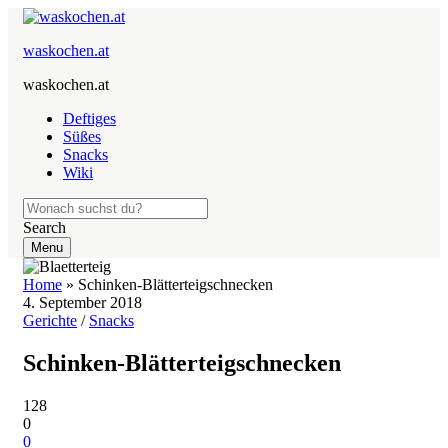
waskochen.at
waskochen.at
Deftiges
Süßes
Snacks
Wiki
Search
Menu
Home
»
Schinken-Blätterteigschnecken
4. September 2018
Gerichte
/
Snacks
Schinken-Blätterteigschnecken
128
0
0