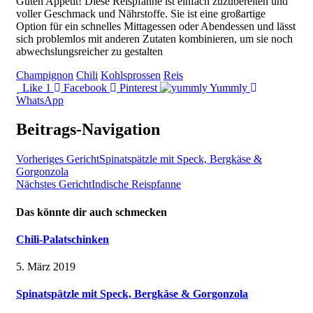
Guten Appetit! Diese Reispfanne ist einfach zuzubereiten und
voller Geschmack und Nährstoffe. Sie ist eine großartige
Option für ein schnelles Mittagessen oder Abendessen und lässt
sich problemlos mit anderen Zutaten kombinieren, um sie noch
abwechslungsreicher zu gestalten
Champignon
Chili
Kohlsprossen
Reis
Like
1
Facebook
Pinterest
Yummly
WhatsApp
Beitrags-Navigation
Vorheriges Gericht
Spinatspätzle mit Speck, Bergkäse &
Gorgonzola
Nächstes Gericht
Indische Reispfanne
Das könnte dir auch schmecken
Chili-Palatschinken
5. März 2019
Spinatspätzle mit Speck, Bergkäse & Gorgonzola