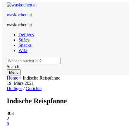
waskochen.at
waskochen.at
Deftiges
Süßes
Snacks
Wiki
Search
Menu
Home
»
Indische Reispfanne
19. März 2021
Deftiges
/
Gerichte
Indische Reispfanne
308
2
0