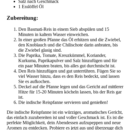
Salz nach Geschmack
1 Esslöffel Öl
Zubereitung:
Den Basmati-Reis in einem Sieb abspülen und 15
Minuten in kaltem Wasser einweichen.
In einer großen Pfanne das Öl erhitzen und die Zwiebel,
den Knoblauch und die Chilischote darin anbraten, bis
die Zwiebel glasig sind.
Die Paprika, Tomate, Kreuzkümmel, Koriander,
Kurkuma, Paprikapulver und Salz hinzufügen und für
ein paar Minuten braten, bis alles gut durchmischt ist.
Den Reis hinzufügen und gut unterrühren. Fügen Sie so
viel Wasser hinzu, dass es den Reis bedeckt, und lassen
Sie es aufkochen.
Deckel auf die Pfanne legen und das Gericht auf mittlerer
Hitze für 15-20 Minuten köcheln lassen, bis der Reis gar
ist.
Die indische Reispfanne servieren und genießen!
Die indische Reispfanne ist ein würziges, aromatisches Gericht,
das einfach zuzubereiten ist und voller Geschmack ist. Es ist die
perfekte Möglichkeit, dein Abendessen aufzupeppen und neue
Aromen zu entdecken. Probiere es jetzt aus und überzeuge dich