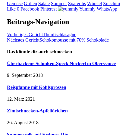
Gemüse
Grillen
Salate
Sommer
Spareribs
Würstel
Zucchini
Like
0
Facebook
Pinterest
Yummly
WhatsApp
Beitrags-Navigation
Vorheriges Gericht
Thunfischlasagne
Nächstes Gericht
Schokomousse mit 70% Schokolade
Das könnte dir auch schmecken
Überbackene Schinken-Speck Nockerl in Oberssauce
9. September 2018
Reispfanne mit Kohlsprossen
12. März 2021
Zimtschnecken-Apfeltörtchen
26. August 2018
Summerrolls mit Erdnuss-Dip