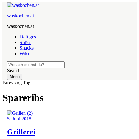
waskochen.at
waskochen.at
Deftiges
Süßes
Snacks
Wiki
Search
Menu
Browsing Tag
Spareribs
5. Juni 2018
Grillerei