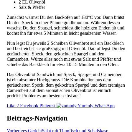
2 EL Olivenöl
Salz & Pfeffer
Zunächst wärmst Du den Backofen auf 180°C vor. Dann brätst
Du den Speck in einer Pfanne goldbraun an. Währenddessen
waschst Du den Spargel, schneidest die holzigen Enden ab und
kochst ihn für etwa 5 Minuten in leicht gesalzenem Wasser.
Nun legst Du jeweils 2 Scheiben Olivenbrot auf ein Backblech
und bestreichst sie großzügig mit Olivenöl. Darauf legst Du den
geräucherten Speck, den gekochten Spargel und den
Camembert. Würze alles noch mit etwas Salz und Pfeffer und
schiebe das Backblech für etwa 10-15 Minuten in den Ofen.
Das Olivenbrot-Sandwich mit Speck, Spargel und Camembert
ist ein absoluter Hochgenuss. Die Kombination aus dem
geräucherten Speck, dem gekochten Spargel und dem cremigen
Camembert auf dem aromatischen Olivenbrot ist einfach
perfekt. Probier es am besten selbst aus!
Like
2
Facebook
Pinterest
Yummly
WhatsApp
Beitrags-Navigation
Vorheriges Gericht
Salat mit Thunfisch und Schafskase