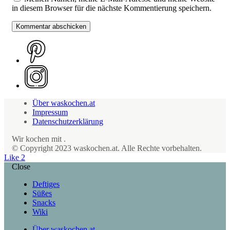
in diesem Browser für die nächste Kommentierung speichern.
Über waskochen.at
Impressum
Datenschutzerklärung
Wir kochen mit
.
© Copyright 2023 waskochen.at. Alle Rechte vorbehalten.
Like
2
Close
Deftiges
Süßes
Snacks
Wiki
Über waskochen.at