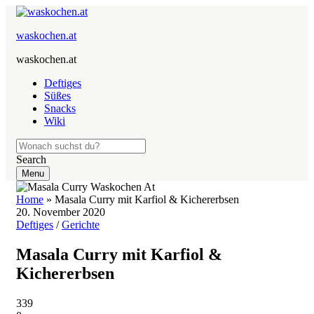
waskochen.at
waskochen.at
Deftiges
Süßes
Snacks
Wiki
Search
Menu
Home
»
Masala Curry mit Karfiol & Kichererbsen
20. November 2020
Deftiges
/
Gerichte
Masala Curry mit Karfiol &
Kichererbsen
339