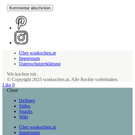
Über waskochen.at
Impressum
Datenschutzerklärung
Wir kochen mit
.
© Copyright 2023 waskochen.at. Alle Rechte vorbehalten.
Like
0
Close
Deftiges
Süßes
Snacks
Wiki
Über waskochen.at
Impressum