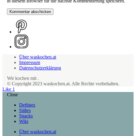
in diesem Browser für die nächste Kommentierung speichern.
Über waskochen.at
Impressum
Datenschutzerklärung
Wir kochen mit
.
© Copyright 2023 waskochen.at. Alle Rechte vorbehalten.
Like
1
Close
Deftiges
Süßes
Snacks
Wiki
Über waskochen.at