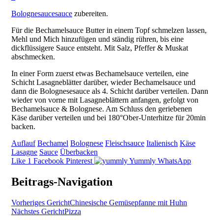
Bolognesaucesauce
zubereiten.
Für die Bechamelsauce Butter in einem Topf schmelzen lassen,
Mehl und Mich hinzufügen und ständig rühren, bis eine
dickflüssigere Sauce entsteht. Mit Salz, Pfeffer & Muskat
abschmecken.
In einer Form zuerst etwas Bechamelsauce verteilen, eine
Schicht Lasagneblätter darüber, wieder Bechamelsauce und
dann die Bolognesesauce als 4. Schicht darüber verteilen. Dann
wieder von vorne mit Lasagneblättern anfangen, gefolgt von
Bechamelsauce & Bolognese. Am Schluss den geriebenen
Käse darüber verteilen und bei 180°Ober-Unterhitze für 20min
backen.
Auflauf
Bechamel
Bolognese
Fleischsauce
Italienisch
Käse
Lasagne
Sauce
Überbacken
Like
1
Facebook
Pinterest
Yummly
WhatsApp
Beitrags-Navigation
Vorheriges Gericht
Chinesische Gemüsepfanne mit Huhn
Nächstes Gericht
Pizza