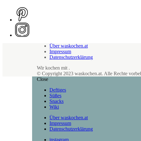
Über waskochen.at
Impressum
Datenschutzerklärung
Wir kochen mit
.
© Copyright 2023 waskochen.at. Alle Rechte vorbeh
Close
Deftiges
Süßes
Snacks
Wiki
Über waskochen.at
Impressum
Datenschutzerklärung
instagram