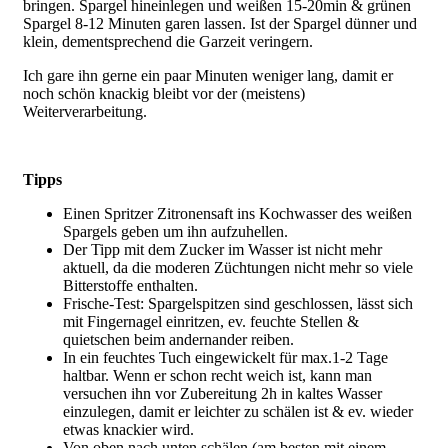
bringen. Spargel hineinlegen und weißen 15-20min & grünen
Spargel 8-12 Minuten garen lassen. Ist der Spargel dünner und
klein, dementsprechend die Garzeit veringern.
Ich gare ihn gerne ein paar Minuten weniger lang, damit er
noch schön knackig bleibt vor der (meistens)
Weiterverarbeitung.
Tipps
Einen Spritzer Zitronensaft ins Kochwasser des weißen
Spargels geben um ihn aufzuhellen.
Der Tipp mit dem Zucker im Wasser ist nicht mehr
aktuell, da die moderen Züchtungen nicht mehr so viele
Bitterstoffe enthalten.
Frische-Test: Spargelspitzen sind geschlossen, lässt sich
mit Fingernagel einritzen, ev. feuchte Stellen &
quietschen beim andernander reiben.
In ein feuchtes Tuch eingewickelt für max.1-2 Tage
haltbar. Wenn er schon recht weich ist, kann man
versuchen ihn vor Zubereitung 2h in kaltes Wasser
einzulegen, damit er leichter zu schälen ist & ev. wieder
etwas knackier wird.
Von oben nach unten schälen (am besten mit einem