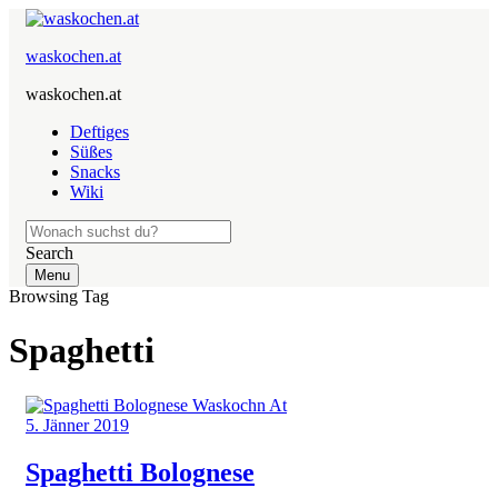
waskochen.at
waskochen.at
Deftiges
Süßes
Snacks
Wiki
Search
Menu
Browsing Tag
Spaghetti
5. Jänner 2019
Spaghetti Bolognese