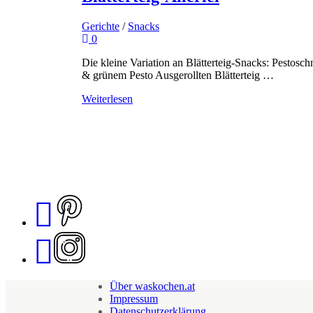
Gerichte
/
Snacks
0
Die kleine Variation an Blätterteig-Snacks: Pesto
& grünem Pesto Ausgerollten Blätterteig …
Weiterlesen
Über waskochen.at
Impressum
Datenschutzerklärung