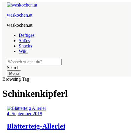
waskochen.at
waskochen.at
Deftiges
Süßes
Snacks
Wiki
Search
Menu
Browsing Tag
Schinkenkipferl
4. September 2018
Blätterteig-Allerlei