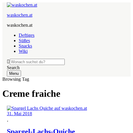
waskochen.at
waskochen.at
Deftiges
Süßes
Snacks
Wiki
Search
Menu
Browsing Tag
Creme fraiche
31. Mai 2018
Spargel-Lachs-Quiche