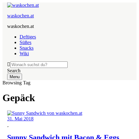
waskochen.at
waskochen.at
Deftiges
Süßes
Snacks
Wiki
Search
Menu
Browsing Tag
Gepäck
31. Mai 2018
Sunny Sandwich mit Bacon & Eggs