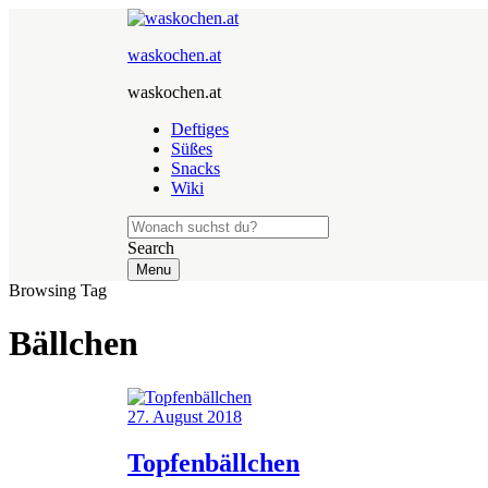
waskochen.at
waskochen.at
Deftiges
Süßes
Snacks
Wiki
Search
Menu
Browsing Tag
Bällchen
27. August 2018
Topfenbällchen